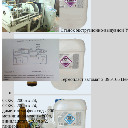
Станок экструзионно-выдувной У
Термопласт автомат х-395/165 Цен
СОЖ - 200 л х 24,
СОЖ - 200 л х 24,
диметилсульфооксид - 200л,
метилпирролидон - 200л,
винилацетат - 200л х 2,
глицерин - 100л х 9,