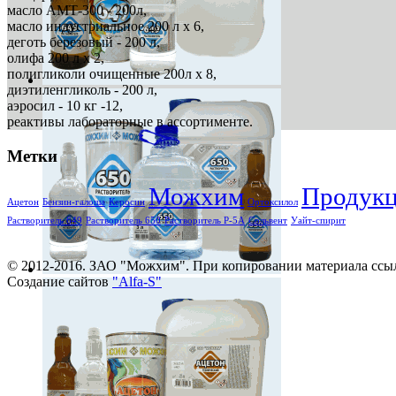
масло АМТ-300 - 200л,
масло индустриальное 200 л х 6,
деготь березовый - 200 л,
олифа 200 л х 2,
полигликоли очищенные 200л х 8,
диэтиленгликоль - 200 л,
аэросил - 10 кг -12,
реактивы лабораторные в ассортименте.
Метки
Можхим
Продук
Ацетон
Бензин-галоша
Керосин
Ортоксилол
Растворитель 649
Растворитель 650
Растворитель Р-5А
Сольвент
Уайт-спирит
© 2012-2016. ЗАО "Можхим". При копировании материала ссылк
Создание сайтов
"Alfa-S"