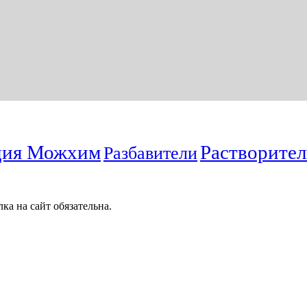
ция Можхим
Растворите
Разбавители
а на сайт обязательна.