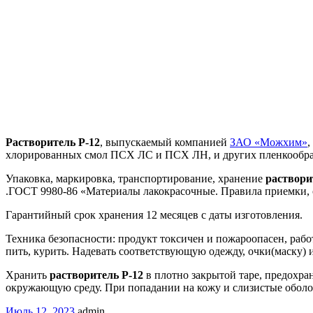
Растворитель Р-12
, выпускаемый компанией
ЗАО «Можхим»
,
хлорированных смол ПСХ ЛС и ПСХ ЛН, и других пленкообра
Упаковка, маркировка, транспортирование, хранение
раствори
.ГОСТ 9980-86 «Материалы лакокрасочные. Правила приемки, о
Гарантийный срок хранения 12 месяцев с даты изготовления.
Техника безопасности: продукт токсичен и пожароопасен, раб
пить, курить. Надевать соответствующую одежду, очки(маску) 
Хранить
растворитель Р-12
в плотно закрытой таре, предохран
окружающую среду. При попадании на кожу и слизистые обол
Июль 12, 2023
admin