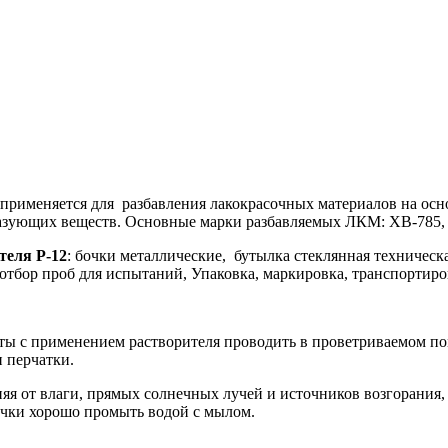
 применяется для разбавления лакокрасочных материалов на ос
зующих веществ. Основные марки разбавляемых ЛКМ: ХВ-785, 
теля Р-12
: бочки металлические, бутылка стеклянная техническа
тбор проб для испытаний, Упаковка, маркировка, транспортиро
оты с применением растворителя проводить в проветриваемом п
и перчатки.
яя от влаги, прямых солнечных лучей и источников возгорания, 
очки хорошо промыть водой с мылом.